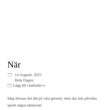
När
Ladda ner ICS
Google Kalender
iCalendar
Office 365
Outlook Live
14 Augusti, 2025
Hela Dagen
Lägg till i kalender
Idag dressas det lätt på våra greener, men ska inte påverka
spelet något nämnvärt.