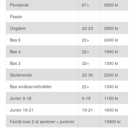
Pensionär
67+
5850 kr
Passiv
Ungdom
22-23
3850 kr
Bas 6
22+
2400 kr
Bas 4
22+
1900 kr
Bas 2
22+
1300 kr
Studerande
22-30
2200 kr
Bas småbarnsförälder
22+
1300 kr
Junior 0-18
0-18
1150 kr
Junior 19-21
19-21
1600 kr
Familj max 2 st seniorer + juniorer
13900 kr