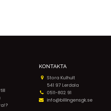
KONTAKTA
Stora Kulhult
541 97 Lerdala
ill
0511-802 91
a
info@billingensgk.se
ra!?