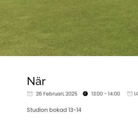
När
Ladda ner ICS
Google Kalender
iCalendar
Office 365
Outlook Live
Lä
26 Februari, 2025
13:00 - 14:00
Studion bokad 13-14