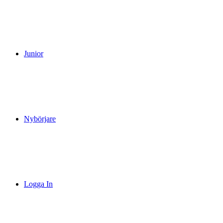
Junior
Nybörjare
Logga In