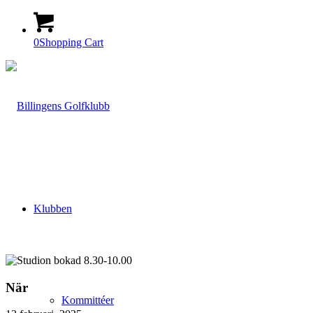
0
Shopping Cart
Klubben
När
Kommittéer