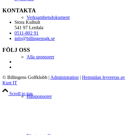
KONTAKTA
Verksamhetsdokument
Stora Kulhult
541 97 Lerdala
0511-802 91
info@billingensgk.se
FÖLJ OSS
Alla sponsorer
© Billingens Golfklubb
|
Administration
|
Hemsidan levereras av
Kust IT
Scroll to top
Hålsponsorer