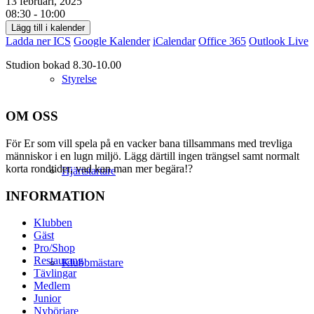
13 februari, 2025
08:30 - 10:00
Lägg till i kalender
Ladda ner ICS
Google Kalender
iCalendar
Office 365
Outlook Live
Studion bokad 8.30-10.00
Styrelse
OM OSS
För Er som vill spela på en vacker bana tillsammans med trevliga
människor i en lugn miljö. Lägg därtill ingen trängsel samt normalt
korta rondtider, vad kan man mer begära!?
Hjärtstartare
INFORMATION
Klubben
Gäst
Pro/Shop
Restaurang
Klubbmästare
Tävlingar
Medlem
Junior
Nybörjare