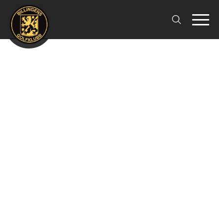
Välkommen till
BILLINGENS
GOLFKLUBB
En Sann Golfupplevelse Sedan 1949
Boka starttid
Banguide