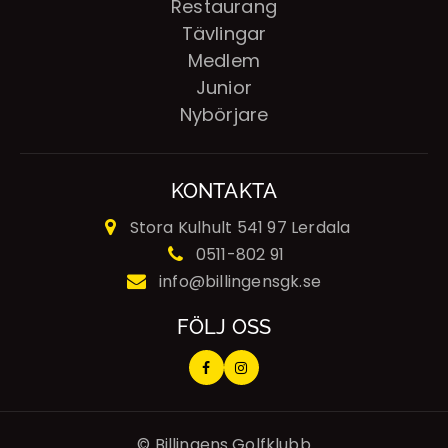
Restaurang
Tävlingar
Medlem
Junior
Nybörjare
KONTAKTA
Stora Kulhult
541 97 Lerdala
0511-802 91
info@billingensgk.se
FÖLJ OSS
© Billingens Golfklubb