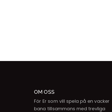
OM OSS
För Er som vill spela på en vacker
bana tillsammans med trevliga