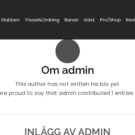
Klubben
Trivsel&Ordning
Banan
Gäst
Pro/Shop
Res
Om
admin
This author has not written his bio yet.
are proud to say that
admin
contributed 1 entries
INLÄGG AV ADMIN