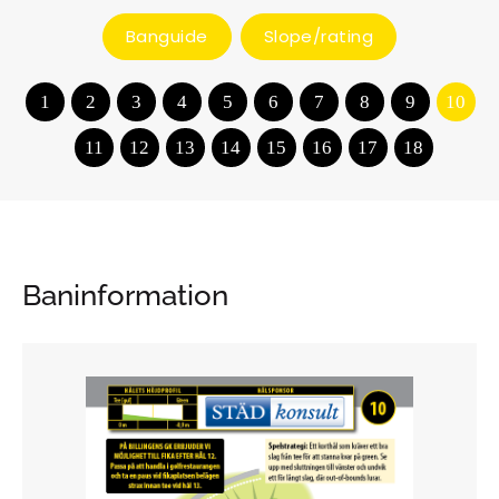
Banguide
Slope/rating
1
2
3
4
5
6
7
8
9
10
11
12
13
14
15
16
17
18
Baninformation