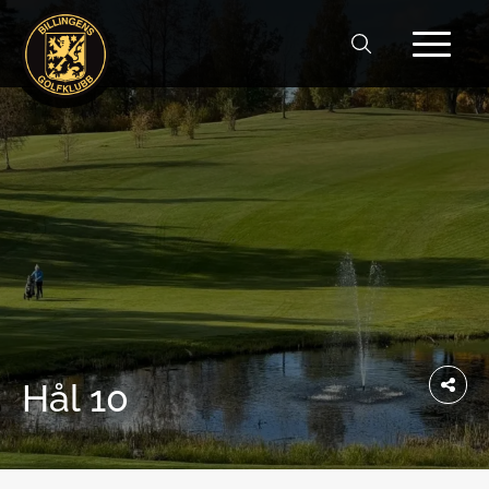
Hål 10
Sh